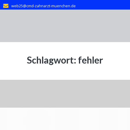
web25@cmd-zahnarzt-muenchen.de
Schlagwort:
fehler