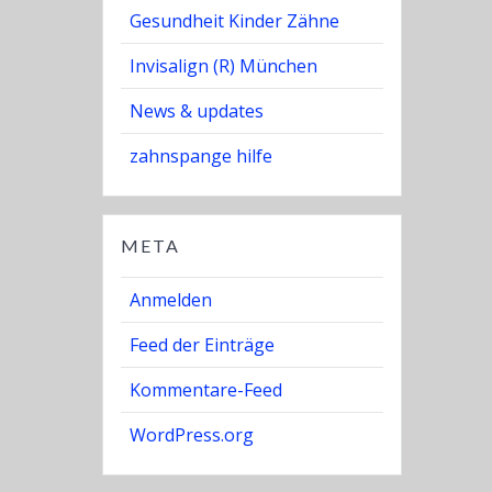
Gesundheit Kinder Zähne
Invisalign (R) München
News & updates
zahnspange hilfe
META
Anmelden
Feed der Einträge
Kommentare-Feed
WordPress.org